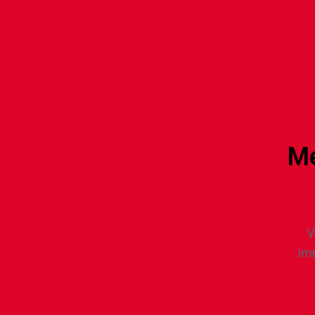
Me
V
imm